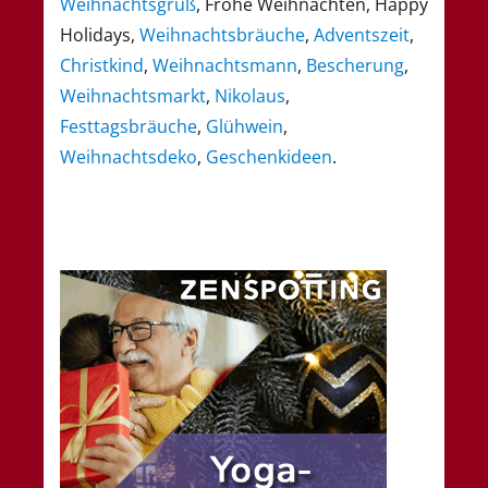
Weihnachtsgruß
, Frohe Weihnachten, Happy
Holidays,
Weihnachtsbräuche
,
Adventszeit
,
Christkind
,
Weihnachtsmann
,
Bescherung
,
Weihnachtsmarkt
,
Nikolaus
,
Festtagsbräuche
,
Glühwein
,
Weihnachtsdeko
,
Geschenkideen
.