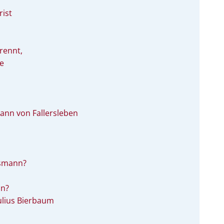
rist
rennt,
e
ann von Fallersleben
smann?
nn?
ulius Bierbaum