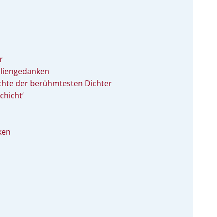
t
r
iliengedanken
chte der berühmtesten Dichter
chicht‘
ken