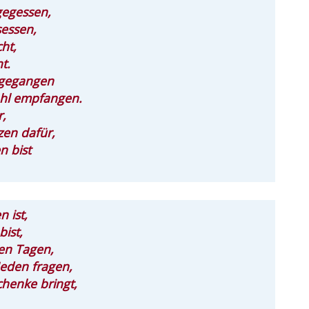
gegessen,
essen,
ht,
t.
 gegangen
hl empfangen.
r,
zen dafür,
 bist
 ist,
bist,
en Tagen,
Jeden fragen,
henke bringt,