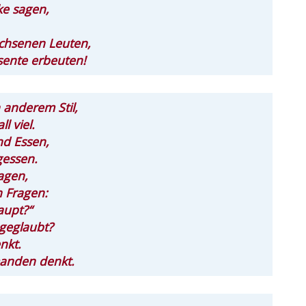
e sagen,
chsenen Leuten,
sente erbeuten!
 anderem Stil,
 viel.
nd Essen,
gessen.
agen,
 Fragen:
aupt?“
geglaubt?
nkt.
manden denkt.