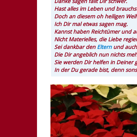
Danke sagen fällt Dir schwer.
Hast alles im Leben und brauchst
Doch an diesem oh heiligen Wei
Ich Dir mal etwas sagen mag.
Kannst haben Reichtümer und au
Nicht Materielles, die Liebe regier
Sei dankbar den
Eltern
und auch 
Die Dir angeblich nun nichts me
Sie werden Dir helfen in Deiner 
In der Du gerade bist, denn sonst