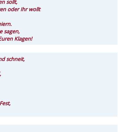
n sollt,
n oder Ihr wollt
iern.
e sagen,
Euren Klagen!
d schneit,
,
Fest,