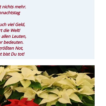
 nichts mehr.
hnachtstag
ch viel Geld,
t die Welt!
allen Leuten,
hr bedeuten.
größten Not,
 bist Du tot!