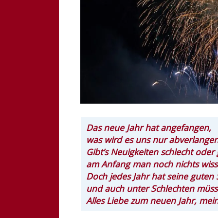
Das neue Jahr hat angefangen,
was wird es uns nur abverlange
Gibt’s Neuigkeiten schlecht oder 
am Anfang man noch nichts wiss
Doch jedes Jahr hat seine guten 
und auch unter Schlechten müss
Alles Liebe zum neuen Jahr, mein