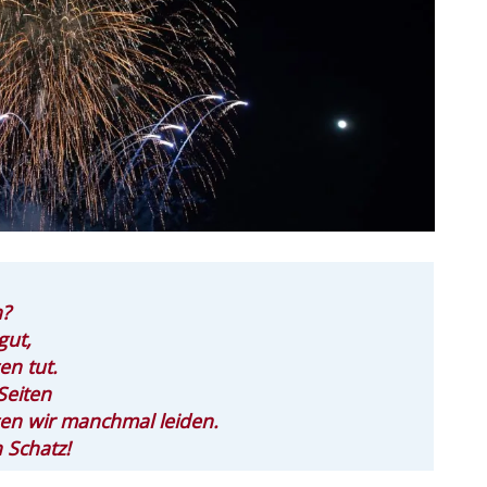
n?
gut,
en tut.
Seiten
en wir manchmal leiden.
 Schatz!