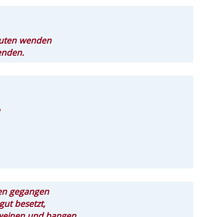
 Guten wenden
enden.
den gegangen
 gut besetzt,
 weinen und bangen,