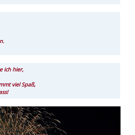
n.
 ich hier,
mmt viel Spaß,
ass!