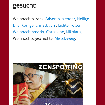
gesucht:
Weihnachtskranz,
Adventskalender
,
Heilige
Drei Könige
,
Christbaum
,
Lichterketten
,
Weihnachtsmarkt
,
Christkind
,
Nikolaus
,
Weihnachtsgeschichte,
Mistelzweig
.