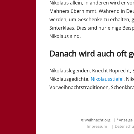
Nikolaus allein, in anderen wird er vo
Mahners übernimmt. Während in Deuts
werden, um Geschenke zu erhalten, g
Sinterklaas. Dies sind nur einige Beispi
Nikolaus sind.
Danach wird auch oft g
Nikolauslegenden, Knecht Ruprecht, S
Nikolausgedichte,
Nikolausstiefel
, Ni
Vorweihnachtstraditionen, Schenkbr
©
Weihnacht.org
| *Anzeige
Impressum
Datenschu