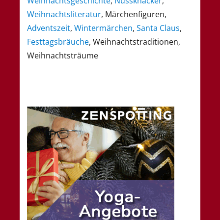
Weihnachtsgeschichte
,
Nussknacker
,
Weihnachtsliteratur
, Märchenfiguren,
Adventszeit
,
Wintermärchen
,
Santa Claus
,
Festtagsbräuche
, Weihnachtstraditionen,
Weihnachtsträume