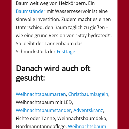
Baum weit weg von Heizkörpern. Ein
Baumständer
mit Wasserreservoir ist eine
sinnvolle Investition. Zudem macht es einen
Unterschied, den Baum täglich zu gießen –
wie eine grüne Version von "Stay hydrated!".
So bleibt der Tannenbaum das
Schmuckstück der
Festtage
.
Danach wird auch oft
gesucht:
Weihnachtsbaumarten
,
Christbaumkugeln
,
Weihnachtsbaum mit LED,
Weihnachtsbaumständer
,
Adventskranz
,
Fichte oder Tanne, Weihnachtsbaumdeko,
Nordmanntannepflege,
Weihnachtsbaum