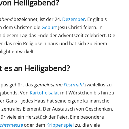
von Heiligabend?
abend
bezeichnet, ist der 24.
Dezember
. Er gilt als
n dem Christen die
Geburt
Jesu Christi feiern. In
an diesem Tag das Ende der Adventszeit zelebriert. Die
 das rein Religiöse hinaus und hat sich zu einem
light entwickelt.
t es an Heiligabend?
ropas gehört das
gemeinsame
Festmahl
zweifellos zu
ligabends. Von
Kartoffelsalat
mit Würstchen bis hin zu
r Gans – jedes Haus hat seine eigene kulinarische
es zentrales Element. Der Austausch von Geschenken,
ür viele ein Herzstück der Feier. Eine besondere
achtsmesse
oder dem
Krippenspiel
zu, die viele