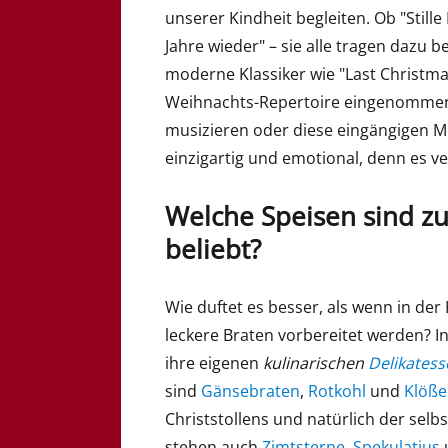
unserer Kindheit begleiten. Ob "Still
Jahre wieder" – sie alle tragen dazu be
moderne Klassiker wie "Last Christm
Weihnachts-Repertoire eingenommen.
musizieren oder diese eingängigen M
einzigartig und emotional, denn es v
Welche Speisen sind z
beliebt?
Wie duftet es besser, als wenn in de
leckere Braten vorbereitet werden? 
ihre eigenen
kulinarischen
Delikates
sind
Gänsebraten
,
Rotkohl
und
Klöße
Christstollens und natürlich der se
stehen auch
Zimtsterne
,
Spekulatius
u