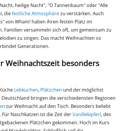
e Nacht, heilige Nacht", "O Tannenbaum" oder "Alle
i, die
festliche Atmosphäre
zu verstärken. Auch
as" von Wham! haben ihren festen Platz im
 Familien versammeln sich oft, um gemeinsam zu
elodien zu singen. Das macht Weihnachten so
erbindet Generationen.
ur Weihnachtszeit besonders
r Küche
Lebkuchen
,
Plätzchen
und der möglichst
In Deutschland bringen die verschiedensten Regionen
sen
zur Weihnacht auf den Tisch. Besonders beliebt
. Für Naschkatzen ist die Zeit der
Vanillekipferl
, des
lbstgebackenen Plätzchen gekommen. Hoch im Kurs
nd Mandelsplitter. Schließlich soll die