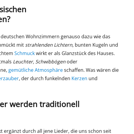
sischen
en?
en deutschen Wohnzimmern genauso dazu wie das
chmückt mit
strahlenden Lichtern
, bunten Kugeln und
machtem
Schmuck
wirkt er als Glanzstück des Hauses.
ftmals
Leuchter, Schwibbögen
oder
ene,
gemütliche Atmosphäre
schaffen. Was wären die
erzauber
, der durch funkelnden
Kerzen
und
r werden traditionell
 ergänzt durch all jene Lieder, die uns schon seit