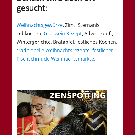
gesucht:
Weihnachtsgewürze
, Zimt, Sternanis,
Lebkuchen,
Glühwein Rezept
, Adventsduft,
Wintergerichte, Bratapfel, festliches Kochen,
traditionelle Weihnachtsrezepte
,
festlicher
Tischschmuck
,
Weihnachtsmärkte
.