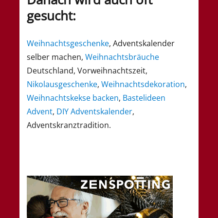
gesucht:
Weihnachtsgeschenke
, Adventskalender
selber machen,
Weihnachtsbräuche
Deutschland, Vorweihnachtszeit,
Nikolausgeschenke
,
Weihnachtsdekoration
,
Weihnachtskekse
backen
,
Bastelideen
Advent
,
DIY Adventskalender
,
Adventskranztradition.