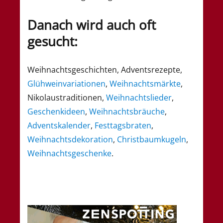
Danach wird auch oft
gesucht:
Weihnachtsgeschichten, Adventsrezepte,
Glühweinvariationen
,
Weihnachtsmärkte
,
Nikolaustraditionen,
Weihnachtslieder
,
Geschenkideen
,
Weihnachtsbräuche
,
Adventskalender
,
Festtagsbraten
,
Weihnachtsdekoration
,
Christbaumkugeln
,
Weihnachtsgeschenke
.