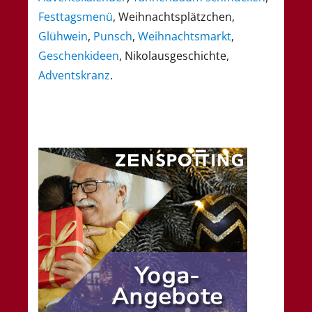
Festtagsmenü
, Weihnachtsplätzchen,
Glühwein
,
Punsch
,
Weihnachtsmarkt
,
Geschenkideen
, Nikolausgeschichte,
Adventskranz
.